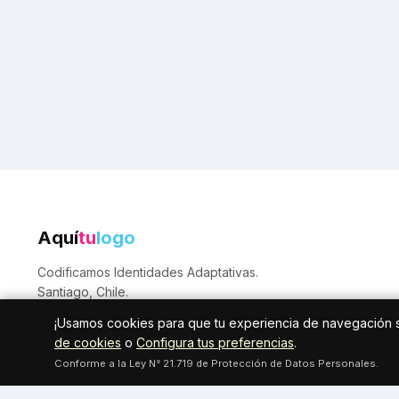
Aquí
tu
logo
Codificamos Identidades Adaptativas.
Santiago, Chile.
¡Usamos cookies para que tu experiencia de navegación 
de cookies
o
Configura tus preferencias
.
Conforme a la Ley N° 21.719 de Protección de Datos Personales.