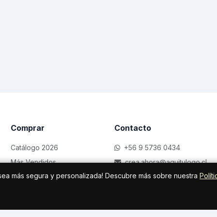
Comprar
Contacto
Catálogo 2026
+56 9 5736 0434
Más Vendidos
crea.ahora@aquitulogo.cl
sea más segura y personalizada! Descubre más sobre nuestra
Políti
Ofertas
Providencia, Región Metropo
Trabaja con nosotros